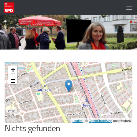
Zum Inhalt springen
+
−
Leaflet
| ©
OpenStreetMap
contributors
Nichts gefunden