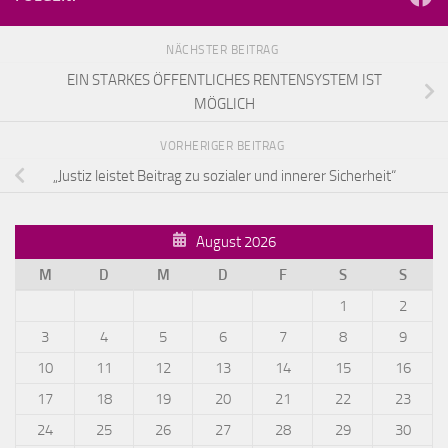
NÄCHSTER BEITRAG
EIN STARKES ÖFFENTLICHES RENTENSYSTEM IST
MÖGLICH
VORHERIGER BEITRAG
„Justiz leistet Beitrag zu sozialer und innerer Sicherheit“
August 2026
M
D
M
D
F
S
S
1
2
3
4
5
6
7
8
9
10
11
12
13
14
15
16
17
18
19
20
21
22
23
24
25
26
27
28
29
30