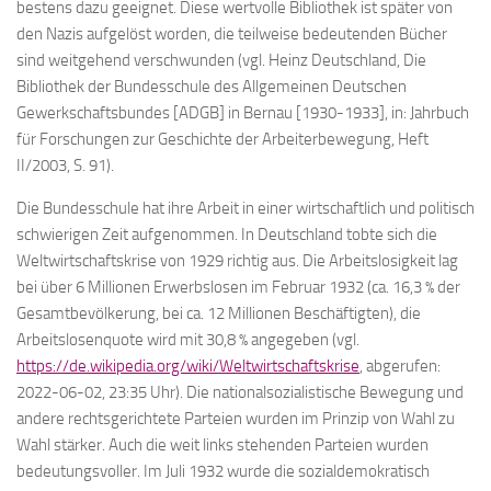
bestens dazu geeignet. Diese wertvolle Bibliothek ist später von
den Nazis aufgelöst worden, die teilweise bedeutenden Bücher
sind weitgehend verschwunden (vgl. Heinz Deutschland, Die
Bibliothek der Bundesschule des Allgemeinen Deutschen
Gewerkschaftsbundes [ADGB] in Bernau [1930-1933], in: Jahrbuch
für Forschungen zur Geschichte der Arbeiterbewegung, Heft
II/2003, S. 91).
Die Bundesschule hat ihre Arbeit in einer wirtschaftlich und politisch
schwierigen Zeit aufgenommen. In Deutschland tobte sich die
Weltwirtschaftskrise von 1929 richtig aus. Die Arbeitslosigkeit lag
bei über 6 Millionen Erwerbslosen im Februar 1932 (ca. 16,3 % der
Gesamtbevölkerung, bei ca. 12 Millionen Beschäftigten), die
Arbeitslosenquote wird mit 30,8 % angegeben (vgl.
https://de.wikipedia.org/wiki/Weltwirtschaftskrise
, abgerufen:
2022-06-02, 23:35 Uhr). Die nationalsozialistische Bewegung und
andere rechtsgerichtete Parteien wurden im Prinzip von Wahl zu
Wahl stärker. Auch die weit links stehenden Parteien wurden
bedeutungsvoller. Im Juli 1932 wurde die sozialdemokratisch