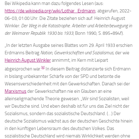
Bei Wikipedia kann man dazu folgendes Lesen (aus:
https://de.wikipedia.org/wiki/Lothar_Erdmann
; abgerufen, 2022-
06-03, 01:00 Uhr. Die Zitate beziehen sich auf: Heinrich August
Winkler:
Der Weg in die Katastrophe. Arbeiter und Arbeiterbewegung in
der Weimarer Republik 1930 bis 1933
, Bonn 1990; S. 895+894f).
„In der letzten Ausgabe seines Blattes vom 29. April 1933 erschien
Erdmanns Beitrag
Nation, Gewerkschaften und Sozialismus
, der wie
Heinrich August Winkler
annimmt, im Kern mit Leipart
[6]
abgesprochen war.
In diesem Beitrag distanzierte sich Erdmann
in bislang unbekannter Schärfe von der SPD und betonte die
Wesensverschiedenheit mit den Gewerkschaften. Danach sei der
Marxismus
der Gewerkschaften nie ein Glauben an eine
alleinseligmachende Theorie gewesen. „Wir sind Sozialisten, weil
wir Deutsche sind. Und eben deshalb ist für uns das Ziel nicht der
Sozialismus, sondern das sozialistische Deutschland. (…) Der
deutsche Sozialismus wächst aus der deutschen Geschichte hinein
in den künftigen Lebensraum des deutschen Volkes. Das
sozialistische Deutschland wird niemals Wirklichkeit werden ohne