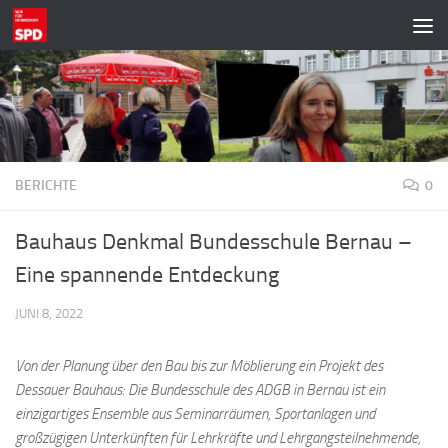
Zum Inhalt springen
BERICHTE
0
Bauhaus Denkmal Bundesschule Bernau –
Eine spannende Entdeckung
JUNI 8, 2022
Von der Planung über den Bau bis zur Möblierung ein Projekt des
Dessauer Bauhaus: Die Bundesschule des ADGB in Bernau ist ein
einzigartiges Ensemble aus Seminarräumen, Sportanlagen und
großzügigen Unterkünften für Lehrkräfte und Lehrgangsteilnehmende,