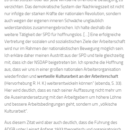
verzichten. Das demokratische System der Nachkriegszeit ist nicht
nur infolge der starken Kräfte der nationalen Revolution, sondern
auch wegen der eigenen inneren Schwäche unglaublich
widerstandslos zusammengebrochen. Ich halte deshalb die
weitere Tätigkeit der SPD für hoffnungslos. […] Eine erfolgreiche
Vertretung der sozialen und sozialistischen Ziele der Arbeiterschaft
wird nur im Rahmen der nationalistischen Bewegung möglich sein.
Ich erkläre daher meinen Austritt aus der SPD und teile gleichzeitig
mit, dass ich der NSDAP beigetreten bin. Ich spreche die Hoffnung
aus, dass wir uns in einer großen nationalen Arbeiterorganisation
wiederfinden und
wertvolle Kulturarbeit an der Arbeiterschaft
(Hervorhebung R. H. K.) weiterentwickeln können“ (ebenda, S. 33).
Hier wird deutlich, dass es nach seiner Auffassung nicht mehr um
die Auseinandersetzung mit den Arbeitgebern um höhere Löhne
und bessere Arbeitsbedingungen geht, sondern um „völkische
Kulturarbeit“.
Aus diesem Zitat wird aber auch deutlich, dass die Führung des
ADGB unter Leipart Anfang 1933 theoretisch und organisatorisch