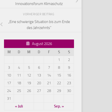
Innovationsforum Klimaschutz
VORHERIGER BEITRAG
„Eine schwierige Situation bis zum Ende
des Jahrzehnts“
August 2026
M
D
M
D
F
S
S
1
2
3
4
5
6
7
8
9
10
11
12
13
14
15
16
17
18
19
20
21
22
23
24
25
26
27
28
29
30
31
« Juli
Sep. »