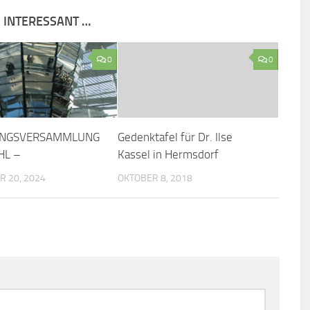
S INTERESSANT …
0
0
UNGSVERSAMMLUNG
Gedenktafel für Dr. Ilse
HL –
Kassel in Hermsdorf
 20, 2024
OKTOBER 8, 2018