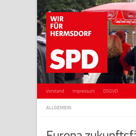
Zum Inhalt springen
Abteilung d
Vorstand
Impressum
DSGVO
ALLGEMEIN
Europa zukunfts