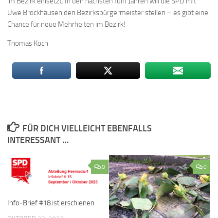
im Bezirk einsetzt. In den nächsten fünf Jahren will die SPD mit
Uwe Brockhausen den Bezirksbürgermeister stellen – es gibt eine
Chance für neue Mehrheiten im Bezirk!
Thomas Koch
FÜR DICH VIELLEICHT EBENFALLS
INTERESSANT …
0
0
Info-Brief #18 ist erschienen