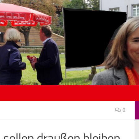
er SPD Reinickendorf
0
 sollen draußen bleiben