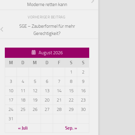
Moderne retten kann
VORHERIGER BEITRAG
SGE – Zauberformel für mehr
Gerechtigkeit?
August 2026
M
D
M
D
F
S
S
1
2
3
4
5
6
7
8
9
10
11
12
13
14
15
16
17
18
19
20
21
22
23
24
25
26
27
28
29
30
31
« Juli
Sep. »