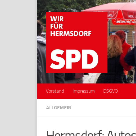
Zum Inhalt springen
Abteilung d
Vorstand
Impressum
DSGVO
ALLGEMEIN
Hermsdorf: Autos