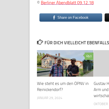
©
Berliner Abendblatt 09.12.18
Share on Facebook
FÜR DICH VIELLEICHT EBENFALL
0
Wie steht es um den ÖPNV in
Gustav H
Reinickendorf?
Arm und 
wirtscha
JANUAR 29, 2024
OKTOBER 