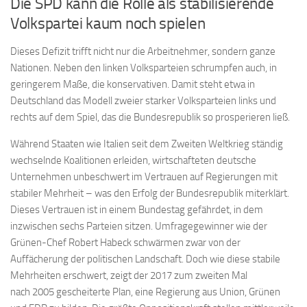
Die SPD kann die Rolle als stabilisierende
Volkspartei kaum noch spielen
Dieses Defizit trifft nicht nur die Arbeitnehmer, sondern ganze
Nationen. Neben den linken Volksparteien schrumpfen auch, in
geringerem Maße, die konservativen. Damit steht etwa in
Deutschland das Modell zweier starker Volksparteien links und
rechts auf dem Spiel, das die Bundesrepublik so prosperieren ließ.
Während Staaten wie Italien seit dem Zweiten Weltkrieg ständig
wechselnde Koalitionen erleiden, wirtschafteten deutsche
Unternehmen unbeschwert im Vertrauen auf Regierungen mit
stabiler Mehrheit – was den Erfolg der Bundesrepublik miterklärt.
Dieses Vertrauen ist in einem Bundestag gefährdet, in dem
inzwischen sechs Parteien sitzen. Umfragegewinner wie der
Grünen-Chef Robert Habeck schwärmen zwar von der
Auffächerung der politischen Landschaft. Doch wie diese stabile
Mehrheiten erschwert, zeigt der 2017 zum zweiten Mal
nach 2005 gescheiterte Plan, eine Regierung aus Union, Grünen