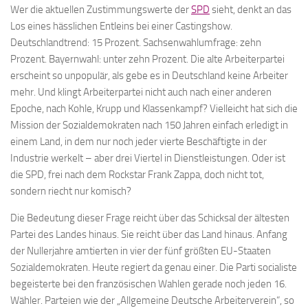
Wer die aktuellen Zustimmungswerte der
SPD
sieht, denkt an das
Los eines hässlichen Entleins bei einer Castingshow.
Deutschlandtrend: 15 Prozent. Sachsenwahlumfrage: zehn
Prozent. Bayernwahl: unter zehn Prozent. Die alte Arbeiterpartei
erscheint so unpopulär, als gebe es in Deutschland keine Arbeiter
mehr. Und klingt Arbeiterpartei nicht auch nach einer anderen
Epoche, nach Kohle, Krupp und Klassenkampf? Vielleicht hat sich die
Mission der Sozialdemokraten nach 150 Jahren einfach erledigt in
einem Land, in dem nur noch jeder vierte Beschäftigte in der
Industrie werkelt – aber drei Viertel in Dienstleistungen. Oder ist
die SPD, frei nach dem Rockstar Frank Zappa, doch nicht tot,
sondern riecht nur komisch?
Die Bedeutung dieser Frage reicht über das Schicksal der ältesten
Partei des Landes hinaus. Sie reicht über das Land hinaus. Anfang
der Nullerjahre amtierten in vier der fünf größten EU-Staaten
Sozialdemokraten. Heute regiert da genau einer. Die Parti socialiste
begeisterte bei den französischen Wahlen gerade noch jeden 16.
Wähler. Parteien wie der „Allgemeine Deutsche Arbeiterverein“, so