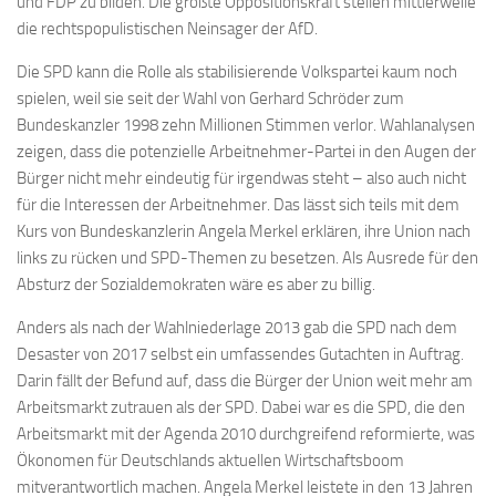
und FDP zu bilden. Die größte Oppositionskraft stellen mittlerweile
die rechtspopulistischen Neinsager der AfD.
Die SPD kann die Rolle als stabilisierende Volkspartei kaum noch
spielen, weil sie seit der Wahl von Gerhard Schröder zum
Bundeskanzler 1998 zehn Millionen Stimmen verlor. Wahlanalysen
zeigen, dass die potenzielle Arbeitnehmer-Partei in den Augen der
Bürger nicht mehr eindeutig für irgendwas steht – also auch nicht
für die Interessen der Arbeitnehmer. Das lässt sich teils mit dem
Kurs von Bundeskanzlerin Angela Merkel erklären, ihre Union nach
links zu rücken und SPD-Themen zu besetzen. Als Ausrede für den
Absturz der Sozialdemokraten wäre es aber zu billig.
Anders als nach der Wahlniederlage 2013 gab die SPD nach dem
Desaster von 2017 selbst ein umfassendes Gutachten in Auftrag.
Darin fällt der Befund auf, dass die Bürger der Union weit mehr am
Arbeitsmarkt zutrauen als der SPD. Dabei war es die SPD, die den
Arbeitsmarkt mit der Agenda 2010 durchgreifend reformierte, was
Ökonomen für Deutschlands aktuellen Wirtschaftsboom
mitverantwortlich machen. Angela Merkel leistete in den 13 Jahren