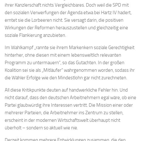
ihrer Kanzlerschaft nichts Vergleichbares. Doch weil die SPD mit
den sozialen Verwerfungen der Agenda etwa bei Hartz IV hadert,
erntet sie die Lorbeeren nicht. Sie versagt darin, die positiven
Wirkungen der Reformen herauszustellen und gleichzeitig eine
soziale Flankierung anzubieten.
Im Wahlkampf „rannte sie ihrem Markenkern soziale Gerechtigkeit
hinterher, ohne diesen mit einem lebensweltlich relevanten
Programm zu untermauern“, so das Gutachten. In der großen
Koalition sei sie als „Mitläufer“ wahrgenommen worden, sodass ihr
die Wähler Erfolge wie den Mindestlohn gar nicht zurechneten.
All diese Kritikpunkte deuten auf handwerkliche Fehler hin. Und
nicht darauf, dass den deutschen Arbeitnehmern egal wäre, ob eine
Partei glaubwürdig ihre Interessen vertritt. Die Mission einer oder
mehrerer Parteien, die Arbeitnehmer ins Zentrum zu stellen,
erscheint in der modernen Wirtschaftswelt überhaupt nicht
überholt – sondern so aktuell wie nie.
Derzeit kommen mehrere Entwicklungen zusammen, die den