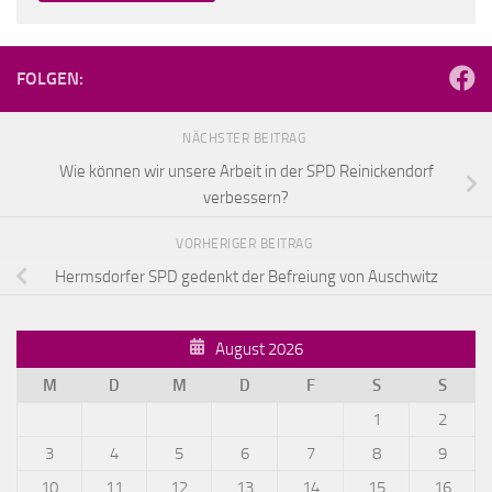
FOLGEN:
NÄCHSTER BEITRAG
Wie können wir unsere Arbeit in der SPD Reinickendorf
verbessern?
VORHERIGER BEITRAG
Hermsdorfer SPD gedenkt der Befreiung von Auschwitz
August 2026
M
D
M
D
F
S
S
1
2
3
4
5
6
7
8
9
10
11
12
13
14
15
16