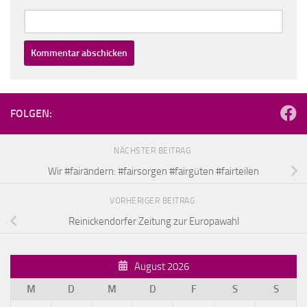
FOLGEN:
NÄCHSTER BEITRAG
Wir #fairändern: #fairsorgen #fairgüten #fairteilen
VORHERIGER BEITRAG
Reinickendorfer Zeitung zur Europawahl
August 2026
M
D
M
D
F
S
S