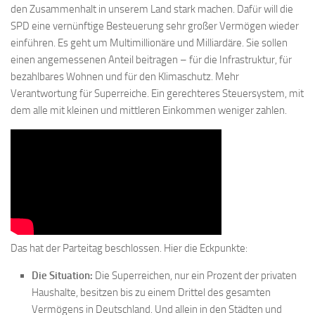
den Zusammenhalt in unserem Land stark machen. Dafür will die
SPD eine vernünftige Besteuerung sehr großer Vermögen wieder
einführen. Es geht um Multimillionäre und Milliardäre. Sie sollen
einen angemessenen Anteil beitragen – für die Infrastruktur, für
bezahlbares Wohnen und für den Klimaschutz. Mehr
Verantwortung für Superreiche. Ein gerechteres Steuersystem, mit
dem alle mit kleinen und mittleren Einkommen weniger zahlen.
Das hat der Parteitag beschlossen. Hier die Eckpunkte:
Die Situation:
Die Superreichen, nur ein Prozent der privaten
Haushalte, besitzen bis zu einem Drittel des gesamten
Vermögens in Deutschland. Und allein in den Städten und