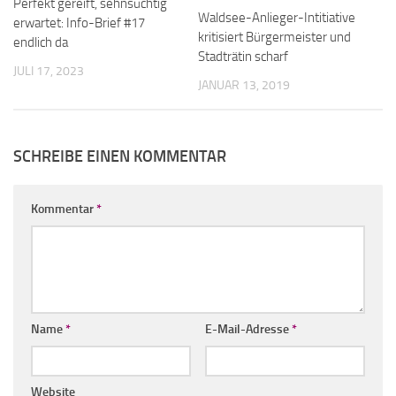
Perfekt gereift, sehnsüchtig
Waldsee-Anlieger-Intitiative
erwartet: Info-Brief #17
kritisiert Bürgermeister und
endlich da
Stadträtin scharf
JULI 17, 2023
JANUAR 13, 2019
SCHREIBE EINEN KOMMENTAR
Kommentar
*
Name
*
E-Mail-Adresse
*
Website